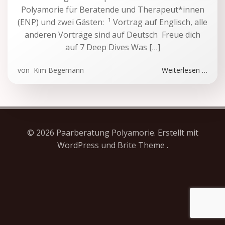
Polyamorie für Beratende und Therapeut*innen
(ENP) und zwei Gästen: ¹ Vortrag auf Englisch, alle
anderen Vorträge sind auf Deutsch Freue dich
auf 7 Deep Dives Was […]
von
Kim Begemann
Weiterlesen …
© 2026 Paarberatung Polyamorie. Erstellt mit
WordPress und Brite Theme .