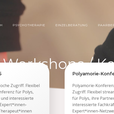
CH
PSYCHOTHERAPIE
EINZELBERATUNG
PAARBE
:
Workshops / K
5
Polyamorie-Konf
che Zugriff. Flexibel
Polyamorie-Konferenz
nferenz für Polys,
Zugriff. Flexibel str
und interessierte
für Polys, ihre Part
 Expert*innen-
interessierte Fachkrä
Therapeut*innen
Expert*innen-Netzwe