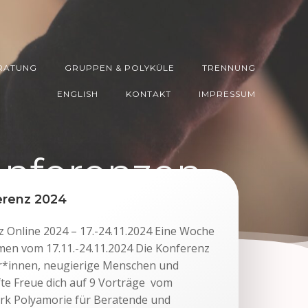
RATUNG
GRUPPEN & POLYKÜLE
TRENNUNG
ENGLISH
KONTAKT
IMPRESSUM
onferenzen
erenz 2024
 Online 2024 – 17.-24.11.2024 Eine Woche
eamen vom 17.11.-24.11.2024 Die Konferenz
ner*innen, neugierige Menschen und
fte Freue dich auf 9 Vorträge vom
rk Polyamorie für Beratende und