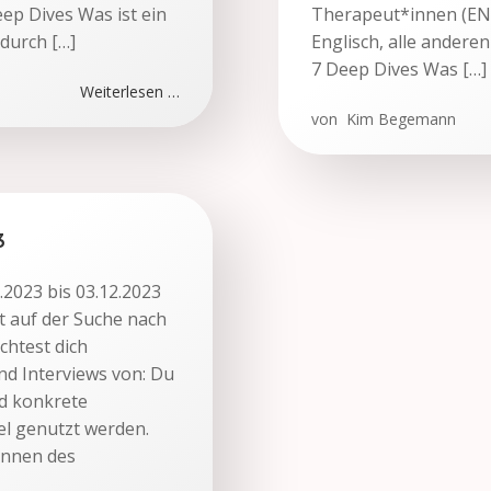
eep Dives Was ist ein
Therapeut*innen (ENP
durch […]
Englisch, alle andere
7 Deep Dives Was […]
Weiterlesen …
von
Kim Begemann
3
.2023 bis 03.12.2023
st auf der Suche nach
htest dich
nd Interviews von: Du
nd konkrete
el genutzt werden.
innen des